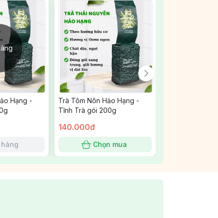
hàng
ảo Hạng -
Trà Tôm Nõn Hảo Hạng -
Trà Tôm Nõn Hả
00g
Tĩnh Trà gói 200g
Tĩnh Trà hộp 25
140.000đ
200.000đ
 hàng
Chọn mua
Chọn