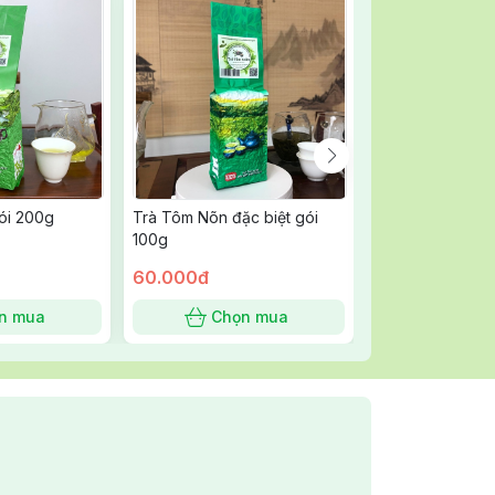
ói 200g
Trà Tôm Nõn đặc biệt gói
Trà Tôm Nõn đặc
100g
200g
60.000đ
120.000đ
n mua
Chọn mua
Chọn