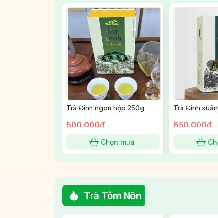
Trà Đinh ngon hộp 250g
Trà Đinh xuâ
500.000đ
650.000đ
Chọn mua
Ch
Trà Tôm Nõn