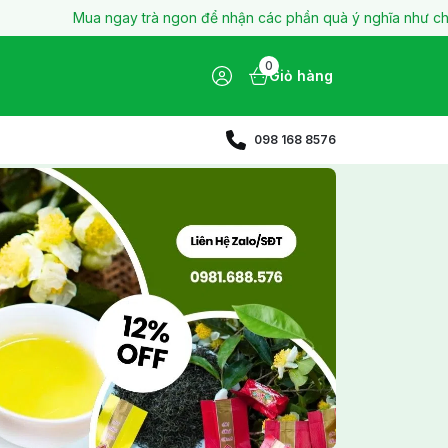
Mua ngay trà ngon để nhận các phần quà ý nghĩa như chén sứ đẹp, đế l
0
Giỏ hàng
098 168 8576